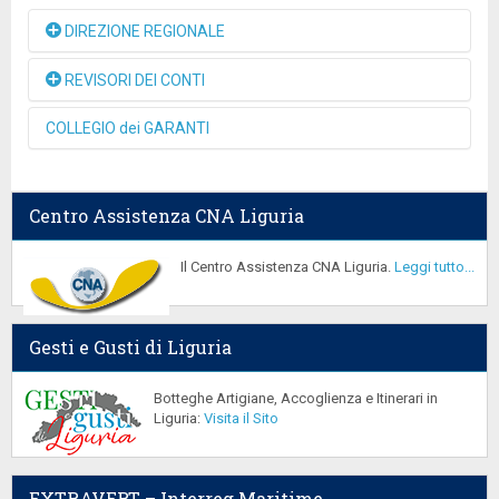
MATTEO DE AMBROGGI
DIREZIONE REGIONALE
MATTEO MORETTI
GIANLUCA GATTINI
REVISORI DEI CONTI
DAVIDE MAZZOLA
GRAZIANO PORETTI
GRAZIANO PORETTI
COLLEGIO dei GARANTI
DOTT. BENEDETTI ROBERTO (Revisore Unico)
MATTEO DE AMBROGGI
AVV. GIORDANO CHRISTIAN (
Presidente
)
BUFFAGNI ROBERTO
Centro Assistenza CNA Liguria
DAVIDE MAZZOLA
RAPPA GIUSEPPE
MATTEO MORETTI
Il Centro Assistenza CNA Liguria.
Leggi tutto...
SUPPLENTI
PIERINO GARIBALDI
GIOVANARDI FABRIZIO
Gesti e Gusti di Liguria
PITTAMEGLIO LUCIANA
GIUSEPPE VITELLARO
SARA MANETTI
Botteghe Artigiane, Accoglienza e Itinerari in
Liguria:
Visita il Sito
FRANCESCA POETA
VINCENZO PALLADINO
EXTRAVERT – Interreg Maritime