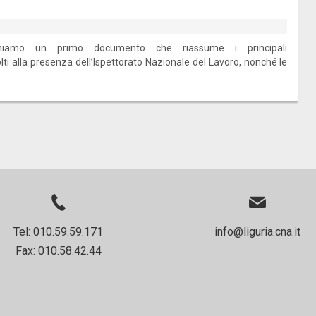
chiamo un primo documento che riassume i principali
lti alla presenza dell’Ispettorato Nazionale del Lavoro, nonché le
Tel: 010.59.59.171
info@liguria.cna.it
Fax: 010.58.42.44