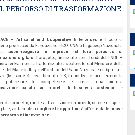
EL PERCORSO DI TRASFORMAZIONE
l ACE – Artisanal and Cooperative Enterprises
è il polo di
ione promosso da Fondazione PICO, CNA e Legacoop Nazionale,
per
accompagnare le imprese nel loro percorso di
mazione digitale
. Il progetto, finanziato con i fondi del PNRR –
rationEU, rientra tra le iniziative sostenute dal Ministero delle
e del Made in Italy nell’ambito del Piano Nazionale di Ripresa e
nza (Missione 4, Investimento 2.3).L’obiettivo è accelerarne la
ita, potenziare le competenze e creare una
cultura
nnovazione basata su modelli di business sostenibili e
ner del progetto, mette a disposizione strumenti, risorse e esperti
gitale, aiutandole a
cogliere le opportunità offerte dalle nuove
o
percorso di innovazione
.