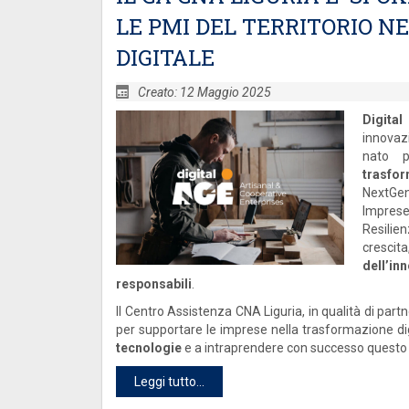
LE PMI DEL TERRITORIO N
DIGITALE
Creato: 12 Maggio 2025
Digita
innovaz
nato 
trasfor
NextGene
Imprese 
Resilie
cresc
dell’i
responsabili
.
Il Centro Assistenza CNA Liguria, in qualità di part
per supportare le imprese nella trasformazione di
tecnologie
e a intraprendere con successo quest
Leggi tutto...