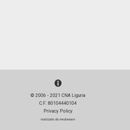
© 2006 - 2021 CNA Liguria
C.F.: 80104440104
Privacy Policy
realizzato da
mediaware