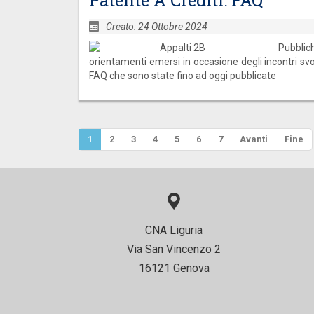
Creato: 24 Ottobre 2024
Pubbli
orientamenti emersi in occasione degli incontri svo
FAQ che sono state fino ad oggi pubblicate
1
2
3
4
5
6
7
Avanti
Fine
CNA Liguria
Via San Vincenzo 2
16121 Genova