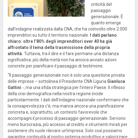
criticità del
passaggio
generazionale. È
quanto emerge
dall’indagine realizzata dalla CNA, che ha coinvolto oltre 2.000
imprenditori su tutto il territorio nazionale.
I dati parlano
chiaro: oltre l’80% degli imprenditori over 40 ha già
affrontato il tema della trasmissione della propria
attività.
Tuttavia, tra il dire e il fare permane una distanza
significativa: più della metà non ha ancora avviato azioni
concrete per pianificare il passaggio di testimone.
“Il passaggio generazionale non è solo una questione privata
delle imprese – sottolinea il Presidente CNA Liguria
Gianluca
Gattini
-, ma una sfida strategica per l’intero Paese. Il riflesso
della crisi demografica nella nostra regione incide
particolarmente. I dati dell’indagine nazionale confermano che
la consapevolezza c’è, ma manca ancora una pianificazione
concreta e, soprattutto, un contesto favorevole che
accompagni il processo di passaggio generazionale. Servono
meno burocrazia, più accesso al credito e strumenti mirati per
sostenere chi vuole rilevare un’impresa. Solo così possiamo
garantire continuità al nostro sistema produttivo e valorizzare