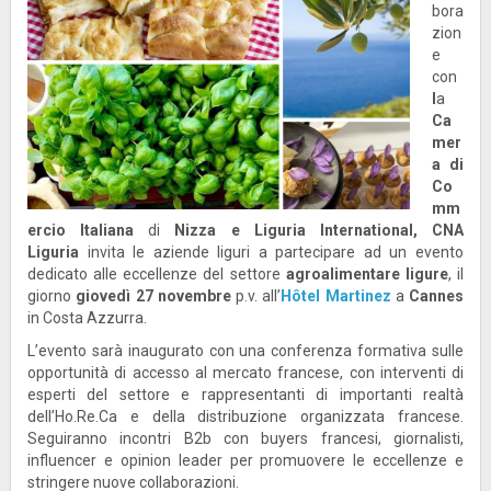
bora
zion
e
con
l
a
Ca
mer
a di
Co
mm
ercio Italiana
di
Nizza e Liguria International,
CNA
Liguria
invita le aziende liguri a partecipare ad un evento
dedicato alle eccellenze del settore
agroalimentare ligure
, il
giorno
giovedì 27 novembre
p.v. all’
Hôtel Martinez
a
Cannes
in Costa Azzurra.
L’evento sarà inaugurato con una conferenza formativa sulle
opportunità di accesso al mercato francese, con interventi di
esperti del settore e rappresentanti di importanti realtà
dell’Ho.Re.Ca e della distribuzione organizzata francese.
Seguiranno incontri B2b con buyers francesi, giornalisti,
influencer e opinion leader per promuovere le eccellenze e
stringere nuove collaborazioni.