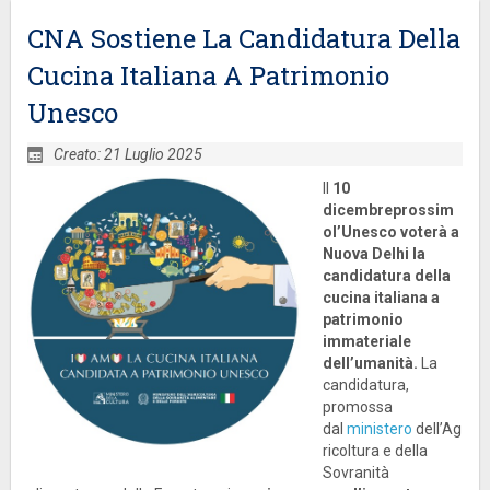
CNA Sostiene La Candidatura Della
Cucina Italiana A Patrimonio
Unesco
Creato: 21 Luglio 2025
Il
10
dicembre
prossim
o
l’Unesco voterà a
Nuova Delhi la
candidatura della
cucina italiana a
patrimonio
immateriale
dell’umanità.
La
candidatura,
promossa
dal
ministero
dell’Ag
ricoltura e della
Sovranità