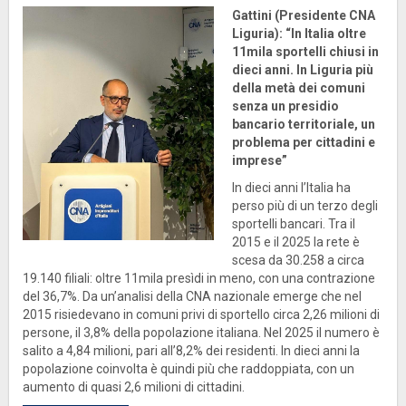
Gattini (Presidente CNA
Liguria): “In Italia oltre
11mila sportelli chiusi in
dieci anni. In Liguria più
della metà dei comuni
senza un presidio
bancario territoriale, un
problema per cittadini e
imprese”
In dieci anni l’Italia ha
perso più di un terzo degli
sportelli bancari. Tra il
2015 e il 2025 la rete è
scesa da 30.258 a circa
19.140 filiali: oltre 11mila presìdi in meno, con una contrazione
del 36,7%. Da un’analisi della CNA nazionale emerge che nel
2015 risiedevano in comuni privi di sportello circa 2,26 milioni di
persone, il 3,8% della popolazione italiana. Nel 2025 il numero è
salito a 4,84 milioni, pari all’8,2% dei residenti. In dieci anni la
popolazione coinvolta è quindi più che raddoppiata, con un
aumento di quasi 2,6 milioni di cittadini.