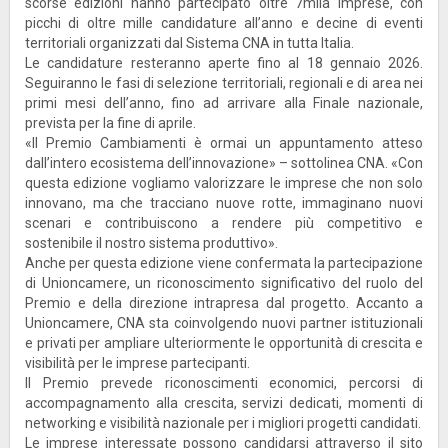
scorse edizioni hanno partecipato oltre 7mila imprese, con
picchi di oltre mille candidature all’anno e decine di eventi
territoriali organizzati dal Sistema CNA in tutta Italia.
Le candidature resteranno aperte fino al 18 gennaio 2026.
Seguiranno le fasi di selezione territoriali, regionali e di area nei
primi mesi dell’anno, fino ad arrivare alla Finale nazionale,
prevista per la fine di aprile.
«Il Premio Cambiamenti è ormai un appuntamento atteso
dall’intero ecosistema dell’innovazione» – sottolinea CNA. «Con
questa edizione vogliamo valorizzare le imprese che non solo
innovano, ma che tracciano nuove rotte, immaginano nuovi
scenari e contribuiscono a rendere più competitivo e
sostenibile il nostro sistema produttivo».
Anche per questa edizione viene confermata la partecipazione
di Unioncamere, un riconoscimento significativo del ruolo del
Premio e della direzione intrapresa dal progetto. Accanto a
Unioncamere, CNA sta coinvolgendo nuovi partner istituzionali
e privati per ampliare ulteriormente le opportunità di crescita e
visibilità per le imprese partecipanti.
Il Premio prevede riconoscimenti economici, percorsi di
accompagnamento alla crescita, servizi dedicati, momenti di
networking e visibilità nazionale per i migliori progetti candidati.
Le imprese interessate possono candidarsi attraverso il sito