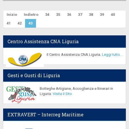
Inizio
Indietro
34
35
36
37
38
39
40
41
42
43
Centro Assistenza CNA Liguria
Il Centro Assistenza CNA Liguria.
Leggi tutto...
Gesti e Gusti di Liguria
Botteghe Artigiane, Accoglienza e Itinerari in
Liguria:
Visita il Sito
EXTRAVERT – Interreg Maritime