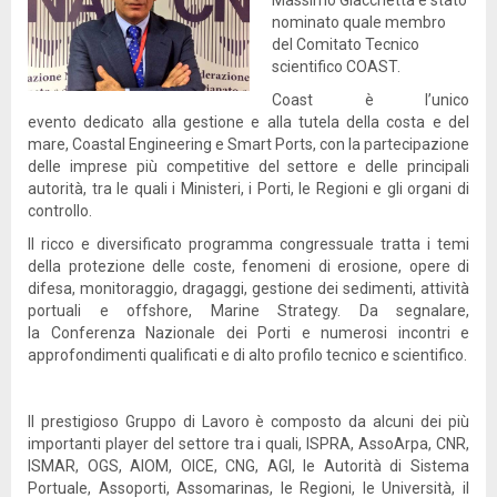
Massimo Giacchetta è stato
nominato quale membro
del Comitato Tecnico
scientifico COAST.
Coast è l’unico
evento
dedicato alla gestione e alla tutela della costa e del
mare, Coastal Engineering e Smart Ports, con la partecipazione
delle imprese più competitive del settore e delle principali
autorità, tra le quali i Ministeri, i Porti, le Regioni e gli organi di
controllo.
Il ricco e diversificato programma congressuale tratta i temi
della protezione delle coste, fenomeni di erosione, opere di
difesa, monitoraggio, dragaggi, gestione dei sedimenti, attività
portuali e offshore, Marine Strategy. Da segnalare,
la Conferenza Nazionale dei Porti e
numerosi incontri e
approfondimenti qualificati e di alto profilo tecnico e scientifico.
Il prestigioso Gruppo di Lavoro è composto da alcuni dei più
importanti player del settore tra i quali, ISPRA, AssoArpa, CNR,
ISMAR, OGS, AIOM, OICE, CNG, AGI, le Autorità di Sistema
Portuale, Assoporti, Assomarinas, le Regioni, le Università, il