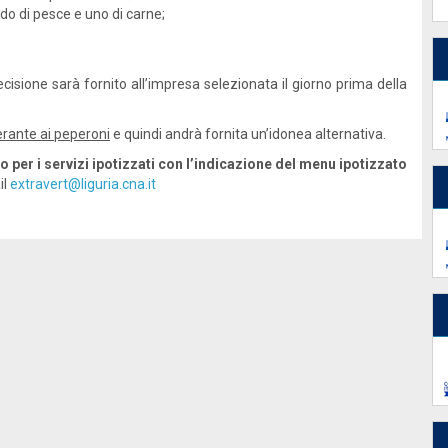
o di pesce e uno di carne;
isione sarà fornito all’impresa selezionata il giorno prima della
erante ai peperoni
e quindi andrà fornita un’idonea alternativa.
o per i servizi ipotizzati con l’indicazione del menu ipotizzato
il
extravert@liguria.cna.it