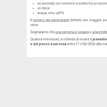
un secondo con contorno a scelta tra un second
un dolce
acqua, vino, caffè.
Il
numero dei partecipanti
definito con maggior prec
cena.
Segnaliamo che
una persona è vegana
e
una intoll
Qualora interessati, si richiede di inviare il
preventiv
e del prezzo a persona
entro l’11/06/2026 alla ma