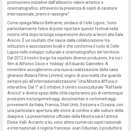
promuovere iniziative dall’altissimo valore artistico e
cinematografico, attraverso la presenza di ospiti di caratura
internazionale, premi e rassegne”.
Come spiega Marco Beltrame, sindaco di Celle Ligure, "sono
particolarmente felice di poter riportare questo festival nella
nostra città dopo la lunga sospensione dovuta ai lavori alla Sala
Arecco. È un risultato che nasce dalla collaborazione tra
istituzioni e associazioni locali e che conferma il ruolo di Celle
Ligure nello sviluppo culturale e cinematografico del territorio.
Dal 2012 il nostro borgo ha ospitato diverse produzioni, tra cui i
film di Alfonso Cioce e 'Holiday' di Eduardo Gabriellini. A
novembre accoglieremo una nuova realizzazione della casa
ghanese Aldana Films Limited, segno di una realtà che guarda
sempre più all’internazionalizzazione".Una Mostra diffusa e
interattiva. Dal 1° al 5 ottobre, il centro socioculturale “Raffaele
Arecco” e diversi spazi della città ospiteranno più di venticinque
proiezioni tra lungometraggi, documentari e cortometraggi
provenienti da Italia, Francia, Stati Uniti, Svizzera e Croazia, con
una particolare apertura alle storie di confine e alle culture della
diaspora. La presentatrice ufficiale della Mostra sarà l’attrice
Eloise Valli. Accanto a lei, sono attesi numerosi ospiti nazionali
e internazionali: il regista francese Joan Oduotan, il produttore