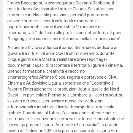
Franco Boccagersi, lo sceneggiatore Giovanni Robbiano, il
regista Henry Secchiaroli e l'attrice Claudia Salvatore, per
citarne alcuni.Non solo proiezioni, perché il programma
prevede numerosi eventi collaterali e momenti di
approfondimento, come il workshop “Il mestiere del
cinematografo”, dedicato alle professioni del settore, e il panel
“I linguaggi e le connessioni del cinema nella comunicazione”.
A queste attività si affianca il bando film-maker, dedicato ai
giovani tra i 18 e i 28 anni. Questi ultimi dovranno, durante i
cinque giorni della Mostra, realizzare brevi reportage-
documentari capaci di raccontare il territorio ligure e il cinema,
unendo formazione, creatività e racconto
cinematografico.Alfonso Cioce, regista e portavoce di CNA
Cinema e Audiovisivo Liguria, sottolinea che "L’obiettivo è
favorire l’interazione tra le produzioni liguri e quelle del Nord
Ovest – in particolare Piemonte e Lombardia – con i produttori
svizzeri e francesi, per avviare nuove co-produzioni
internazionali e innalzare il livello di competitività su scala
globale. Guardando al futuro, l’associazione intende inoltre
promuovere la creazione di un’area di interesse industriale che
coinvolga proprio Liguria, Piemonte e Lombardia".La grande
novità dell’edizione 2025 è la prima edizione del Liguria Film