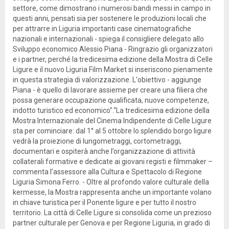
settore, come dimostrano i numerosi bandi messi in campo in
questi anni, pensati sia per sostenere le produzioni locali che
per attrarre in Liguria importanti case cinematografiche
nazionali e internazionali - spiega il consigliere delegato allo
Sviluppo economico Alessio Piana - Ringrazio gli organizzatori
e i partner, perché la tredicesima edizione della Mostra di Celle
Ligure e il nuovo Liguria Film Market si inseriscono pienamente
in questa strategia di valorizzazione. L'obiettivo - aggiunge
Piana - è quello di lavorare assieme per creare una filiera che
possa generare occupazione qualificata, nuove competenze,
indotto turistico ed economico".“La tredicesima edizione della
Mostra Internazionale del Cinema Indipendente di Celle Ligure
sta per cominciare: dal 1° al 5 ottobre lo splendido borgo ligure
vedrà la proiezione di lungometraggi, cortometraggi,
documentari e ospiterà anche l’organizzazione di attività
collaterali formative e dedicate ai giovani registi e filmmaker –
commenta l’assessore alla Cultura e Spettacolo di Regione
Liguria Simona Ferro. - Oltre al profondo valore culturale della
kermesse, la Mostra rappresenta anche un importante volano
in chiave turistica per il Ponente ligure e per tutto il nostro
territorio. La città di Celle Ligure si consolida come un prezioso
partner culturale per Genova e per Regione Liguria, in grado di