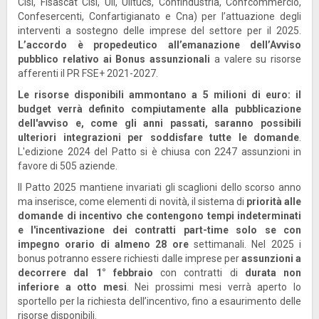
Cisl, Fisascat Cisl, Uil, Uiltucs, Confindustria, Confcommercio,
Confesercenti, Confartigianato e Cna) per l’attuazione degli
interventi a sostegno delle imprese del settore per il 2025.
L’accordo è propedeutico all’emanazione dell’Avviso
pubblico relativo ai Bonus assunzionali
a valere su risorse
afferenti il PR FSE+ 2021-2027.
Le risorse disponibili ammontano a 5 milioni di euro: il
budget verrà definito compiutamente alla pubblicazione
dell'avviso
e, come gli anni passati, saranno possibili
ulteriori integrazioni per soddisfare tutte le domande
.
L'edizione 2024 del Patto si è chiusa con 2247 assunzioni in
favore di 505 aziende.
Il Patto 2025 mantiene invariati gli scaglioni dello scorso anno
ma inserisce, come elementi di novità, il sistema di
priorità alle
domande di incentivo che contengono tempi indeterminati
e l'incentivazione dei contratti part-time solo se con
impegno orario di almeno 28 ore
settimanali. Nel 2025 i
bonus potranno essere richiesti dalle imprese per
assunzioni a
decorrere dal 1° febbraio
con contratti di
durata non
inferiore a otto mesi
. Nei prossimi mesi verrà aperto lo
sportello per la richiesta dell’incentivo, fino a esaurimento delle
risorse disponibili.