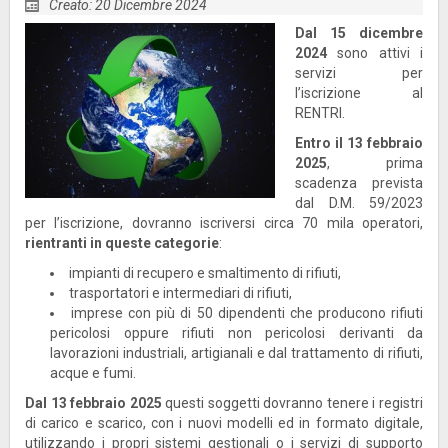
Creato: 20 Dicembre 2024
Dal 15 dicembre
2024
sono attivi i
servizi per
l’iscrizione al
RENTRI.
Entro il 13 febbraio
2025
, prima
scadenza prevista
dal D.M. 59/2023
per l’iscrizione, dovranno iscriversi circa 70 mila operatori,
rientranti in queste categorie
:
impianti di recupero e smaltimento di rifiuti,
trasportatori e intermediari di rifiuti,
imprese con più di 50 dipendenti che producono rifiuti
pericolosi oppure rifiuti non pericolosi derivanti da
lavorazioni industriali, artigianali e dal trattamento di rifiuti,
acque e fumi.
Dal 13 febbraio 2025
questi soggetti dovranno tenere i registri
di carico e scarico, con i nuovi modelli ed in formato digitale,
utilizzando i propri sistemi gestionali o i servizi di supporto