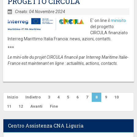
PROGETTO CIRCULA
Creato: 04 Novembre 2024
E' on line il
minisito
del progetto
CIRCULA finanziato
Interreg Marittimo Italia Francia: news, azioni, contatti.
***
Le mini-site du projet CIRCULA financé par Interreg Maritime Italie-
France est maintenant en ligne : actualités, actions,
contacts.
Inizio
Indietro
3
4
5
6
7
8
9
10
11
12
Avanti
Fine
Centro Assistenza CNA Liguria