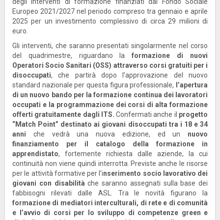
degli interventi di formazione finanziati dal Fondo Sociale
Europeo 2021/2027 nel periodo compreso tra gennaio e aprile
2025 per un investimento complessivo di circa 29 milioni di
euro.
Gli interventi, che saranno presentati singolarmente nel corso
del quadrimestre, riguardano la
formazione di nuovi
Operatori Socio Sanitari (OSS) attraverso corsi gratuiti per i
disoccupati
, che partirà dopo l’approvazione del nuovo
standard nazionale per questa figura professionale,
l’apertura
di un nuovo bando per la formazione continua dei lavoratori
occupati e la programmazione dei corsi di alta formazione
offerti gratuitamente dagli ITS.
Confermati anche il
progetto
“Match Point” destinato ai giovani disoccupati tra i 18 e 34
anni
che vedrà una nuova edizione, ed un
nuovo
finanziamento per il catalogo della formazione in
apprendistato
, fortemente richiesta dalle aziende, la cui
continuità non viene quindi interrotta. Previste anche le risorse
per le attività formative per l’i
nserimento socio lavorativo dei
giovani con disabilità
che saranno assegnati sulla base dei
fabbisogni rilevati dalle ASL. Tra le novità figurano la
formazione di mediatori interculturali, di rete e di comunità
e l’avvio di corsi per lo sviluppo di competenze green e